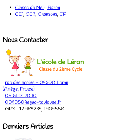
Classe de Nelly Baron
CE1
,
CE2
,
Chansons
,
CP
Nous Contacter
rue des écoles
-
09600
Leran
(
Ariège
,
France
)
05 61 01 70 10
0090509e@ac-toulouse.fr
GPS :
42.989239
,
1.909558
Derniers Articles