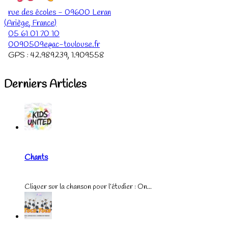
rue des écoles
-
09600
Leran
(
Ariège
,
France
)
05 61 01 70 10
0090509e@ac-toulouse.fr
GPS :
42.989239
,
1.909558
Derniers Articles
Chants
Cliquer sur la chanson pour l’étudier : On...