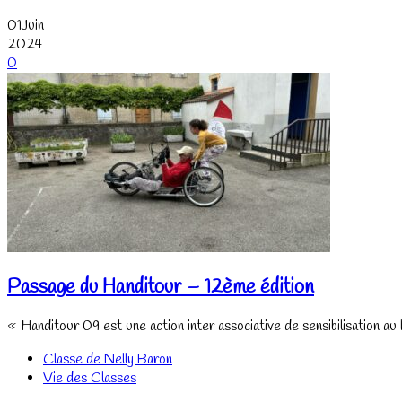
01
Juin
2024
0
Passage du Handitour – 12ème édition
« Handitour 09 est une action inter associative de sensibilisation au
Classe de Nelly Baron
Vie des Classes