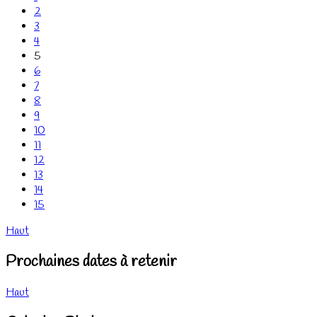
2
3
4
5
6
7
8
9
10
11
12
13
14
15
Haut
Prochaines dates à retenir
Haut