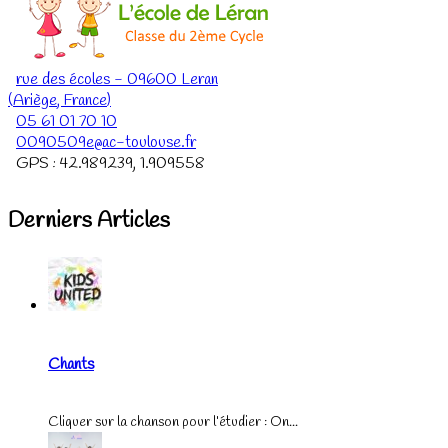
rue des écoles
-
09600
Leran
(
Ariège
,
France
)
05 61 01 70 10
0090509e@ac-toulouse.fr
GPS :
42.989239
,
1.909558
Derniers Articles
Chants
Cliquer sur la chanson pour l’étudier : On...