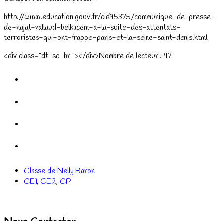
http://www.education.gouv.fr/cid95375/communique-de-presse-
de-najat-vallaud-belkacem-a-la-suite-des-attentats-
terroristes-qui-ont-frappe-paris-et-la-seine-saint-denis.html
<div class="dt-sc-hr "></div>Nombre de lecteur :
47
Classe de Nelly Baron
CE1
,
CE2
,
CP