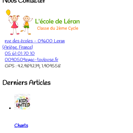
Nous Contacter
rue des écoles
-
09600
Leran
(
Ariège
,
France
)
05 61 01 70 10
0090509e@ac-toulouse.fr
GPS :
42.989239
,
1.909558
Derniers Articles
Chants