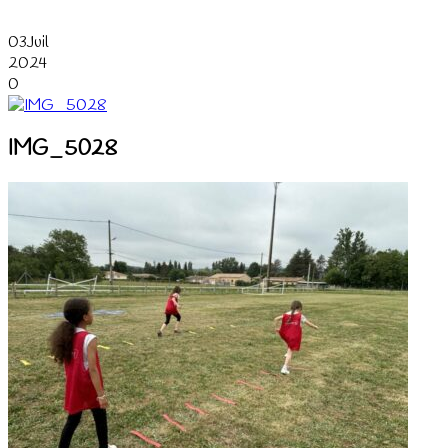
03
Juil
2024
0
IMG_5028