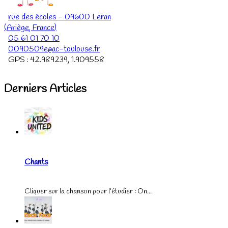
rue des écoles
-
09600
Leran
(
Ariège
,
France
)
05 61 01 70 10
0090509e@ac-toulouse.fr
GPS :
42.989239
,
1.909558
Derniers Articles
Chants
Cliquer sur la chanson pour l’étudier : On...