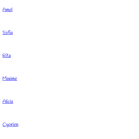
Amel
Sofia
Rita
Maxime
Alicia
Cyprien