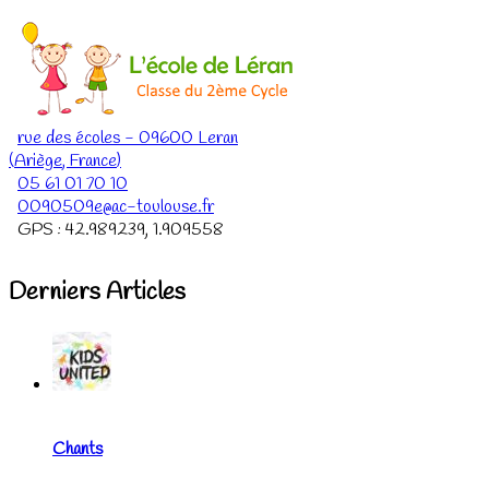
rue des écoles
-
09600
Leran
(
Ariège
,
France
)
05 61 01 70 10
0090509e@ac-toulouse.fr
GPS :
42.989239
,
1.909558
Derniers Articles
Chants