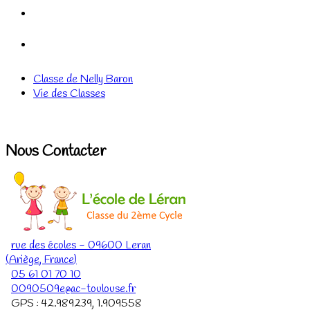
Classe de Nelly Baron
Vie des Classes
Nous Contacter
rue des écoles
-
09600
Leran
(
Ariège
,
France
)
05 61 01 70 10
0090509e@ac-toulouse.fr
GPS :
42.989239
,
1.909558