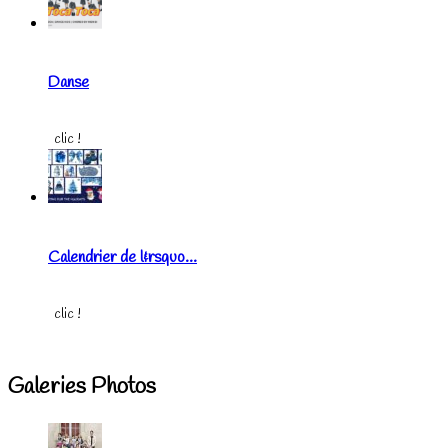
Danse
clic !
Calendrier de l&rsquo...
clic !
Galeries Photos