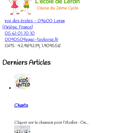
rue des écoles
-
09600
Leran
(
Ariège
,
France
)
05 61 01 70 10
0090509e@ac-toulouse.fr
GPS :
42.989239
,
1.909558
Derniers Articles
Chants
Cliquer sur la chanson pour l’étudier : On...