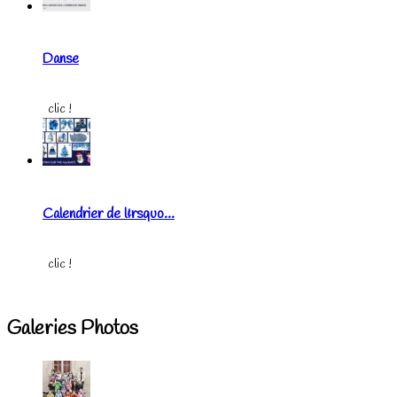
Danse
clic !
Calendrier de l&rsquo...
clic !
Galeries Photos