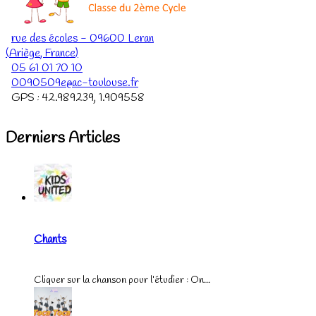
rue des écoles
-
09600
Leran
(
Ariège
,
France
)
05 61 01 70 10
0090509e@ac-toulouse.fr
GPS :
42.989239
,
1.909558
Derniers Articles
Chants
Cliquer sur la chanson pour l’étudier : On...