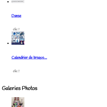
Danse
clic !
Calendrier de l&rsquo...
clic !
Galeries Photos