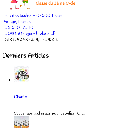
rue des écoles
-
09600
Leran
(
Ariège
,
France
)
05 61 01 70 10
0090509e@ac-toulouse.fr
GPS :
42.989239
,
1.909558
Derniers Articles
Chants
Cliquer sur la chanson pour l’étudier : On...