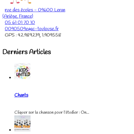
rue des écoles
-
09600
Leran
(
Ariège
,
France
)
05 61 01 70 10
0090509e@ac-toulouse.fr
GPS :
42.989239
,
1.909558
Derniers Articles
Chants
Cliquer sur la chanson pour l’étudier : On...