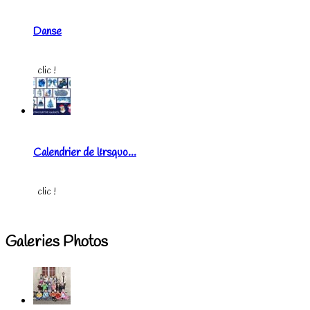
Danse
clic !
Calendrier de l&rsquo...
clic !
Galeries Photos