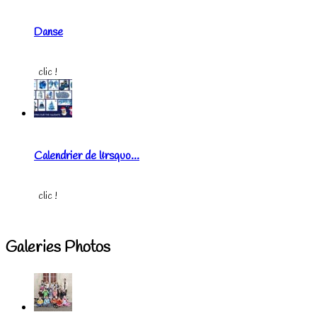
Danse
clic !
Calendrier de l&rsquo...
clic !
Galeries Photos