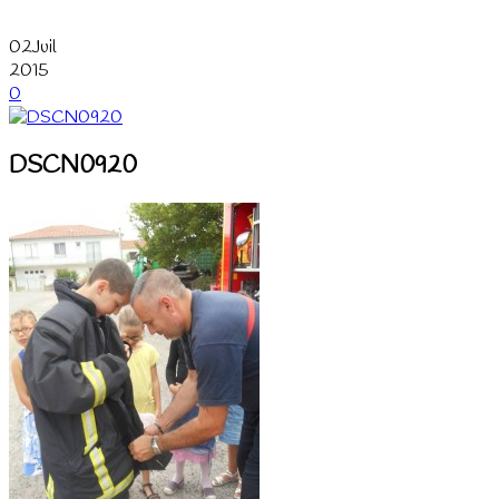
02
Juil
2015
0
DSCN0920