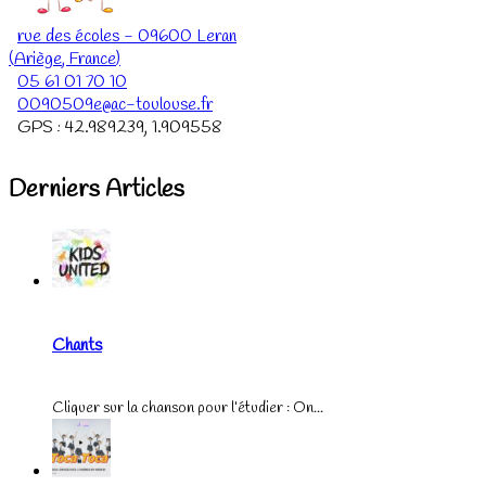
rue des écoles
-
09600
Leran
(
Ariège
,
France
)
05 61 01 70 10
0090509e@ac-toulouse.fr
GPS :
42.989239
,
1.909558
Derniers Articles
Chants
Cliquer sur la chanson pour l’étudier : On...