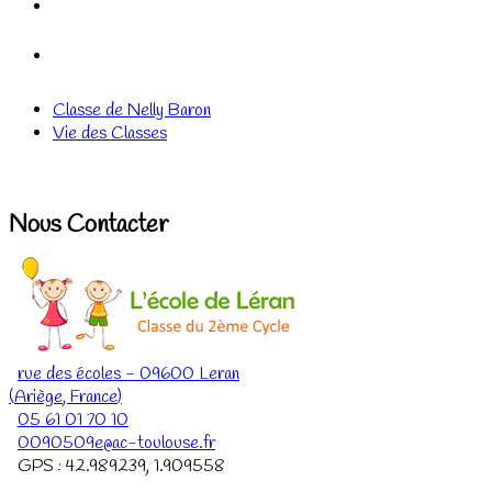
Classe de Nelly Baron
Vie des Classes
Nous Contacter
rue des écoles
-
09600
Leran
(
Ariège
,
France
)
05 61 01 70 10
0090509e@ac-toulouse.fr
GPS :
42.989239
,
1.909558