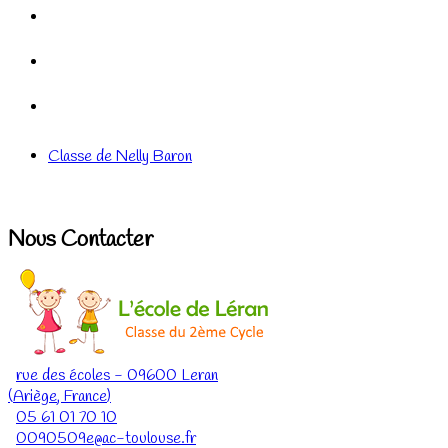
Classe de Nelly Baron
Nous Contacter
rue des écoles
-
09600
Leran
(
Ariège
,
France
)
05 61 01 70 10
0090509e@ac-toulouse.fr