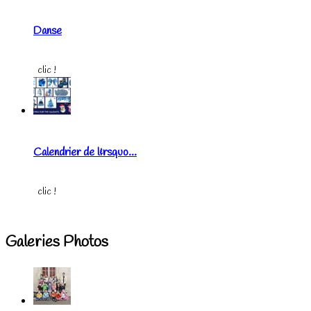
Danse
clic !
Calendrier de l&rsquo...
clic !
Galeries Photos