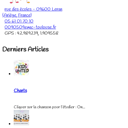
rue des écoles
-
09600
Leran
(
Ariège
,
France
)
05 61 01 70 10
0090509e@ac-toulouse.fr
GPS :
42.989239
,
1.909558
Derniers Articles
Chants
Cliquer sur la chanson pour l’étudier : On...