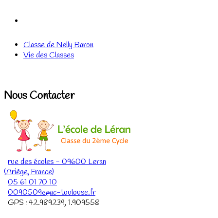
Classe de Nelly Baron
Vie des Classes
Nous Contacter
rue des écoles
-
09600
Leran
(
Ariège
,
France
)
05 61 01 70 10
0090509e@ac-toulouse.fr
GPS :
42.989239
,
1.909558