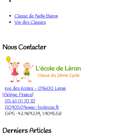
Classe de Nelly Baron
Vie des Classes
Nous Contacter
rue des écoles
-
09600
Leran
(
Ariège
,
France
)
05 61 01 70 10
0090509e@ac-toulouse.fr
GPS :
42.989239
,
1.909558
Derniers Articles