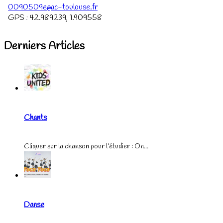
0090509e@ac-toulouse.fr
GPS :
42.989239
,
1.909558
Derniers Articles
Chants
Cliquer sur la chanson pour l’étudier : On...
Danse