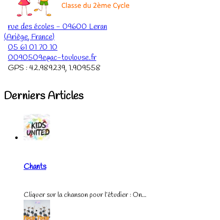
rue des écoles
-
09600
Leran
(
Ariège
,
France
)
05 61 01 70 10
0090509e@ac-toulouse.fr
GPS :
42.989239
,
1.909558
Derniers Articles
Chants
Cliquer sur la chanson pour l’étudier : On...