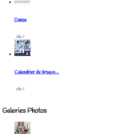
Danse
clic !
Calendrier de l&rsquo...
clic !
Galeries Photos