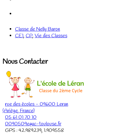
Classe de Nelly Baron
CE1
,
CP
,
Vie des Classes
Nous Contacter
rue des écoles
-
09600
Leran
(
Ariège
,
France
)
05 61 01 70 10
0090509e@ac-toulouse.fr
GPS :
42.989239
,
1.909558