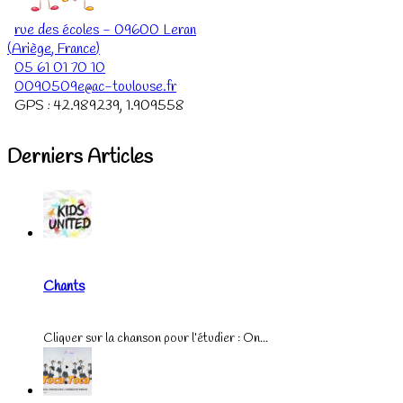
rue des écoles
-
09600
Leran
(
Ariège
,
France
)
05 61 01 70 10
0090509e@ac-toulouse.fr
GPS :
42.989239
,
1.909558
Derniers Articles
Chants
Cliquer sur la chanson pour l’étudier : On...