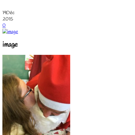
19
Déc
2015
0
image