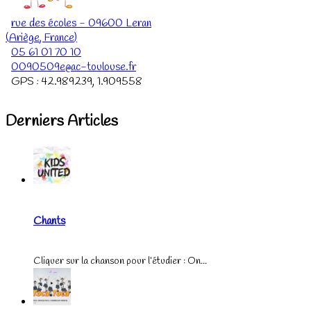
rue des écoles
-
09600
Leran
(
Ariège
,
France
)
05 61 01 70 10
0090509e@ac-toulouse.fr
GPS :
42.989239
,
1.909558
Derniers Articles
Chants
Cliquer sur la chanson pour l’étudier : On...