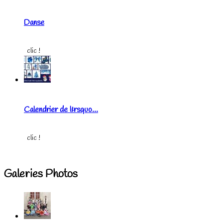
Danse
clic !
Calendrier de l&rsquo...
clic !
Galeries Photos