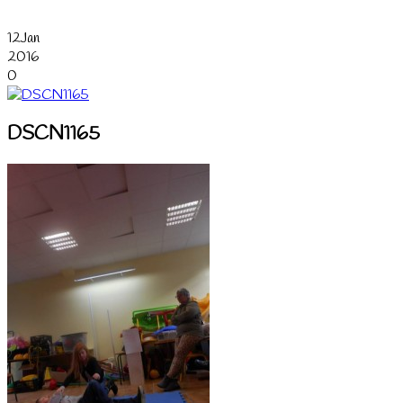
12
Jan
2016
0
DSCN1165