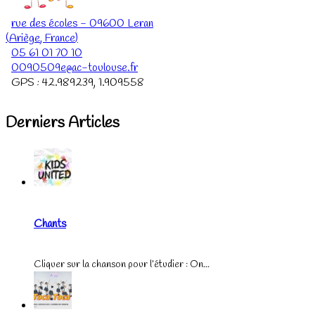
rue des écoles
-
09600
Leran
(
Ariège
,
France
)
05 61 01 70 10
0090509e@ac-toulouse.fr
GPS :
42.989239
,
1.909558
Derniers Articles
Chants
Cliquer sur la chanson pour l’étudier : On...