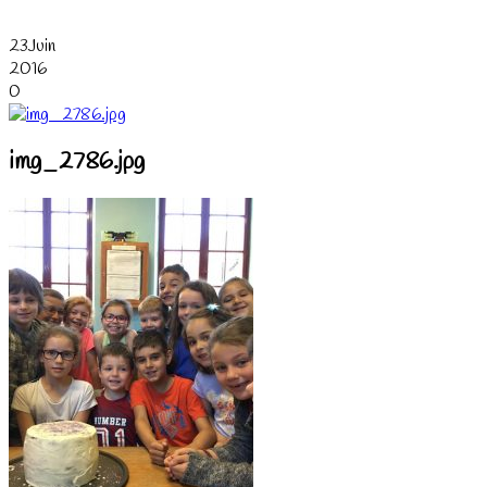
23
Juin
2016
0
img_2786.jpg