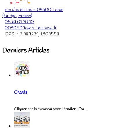
rue des écoles
-
09600
Leran
(
Ariège
,
France
)
05 61 01 70 10
0090509e@ac-toulouse.fr
GPS :
42.989239
,
1.909558
Derniers Articles
Chants
Cliquer sur la chanson pour l’étudier : On...