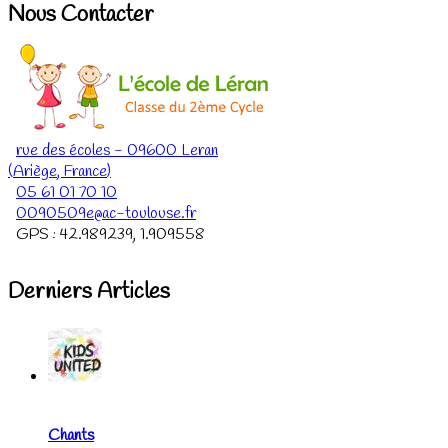
Nous Contacter
rue des écoles
-
09600
Leran
(
Ariège
,
France
)
05 61 01 70 10
0090509e@ac-toulouse.fr
GPS :
42.989239
,
1.909558
Derniers Articles
Chants