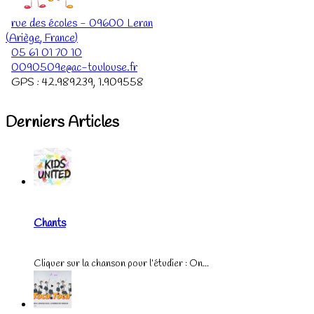
rue des écoles
-
09600
Leran
(
Ariège
,
France
)
05 61 01 70 10
0090509e@ac-toulouse.fr
GPS :
42.989239
,
1.909558
Derniers Articles
Chants
Cliquer sur la chanson pour l’étudier : On...