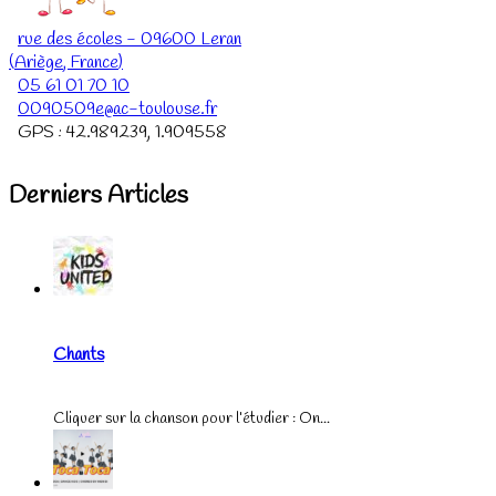
rue des écoles
-
09600
Leran
(
Ariège
,
France
)
05 61 01 70 10
0090509e@ac-toulouse.fr
GPS :
42.989239
,
1.909558
Derniers Articles
Chants
Cliquer sur la chanson pour l’étudier : On...