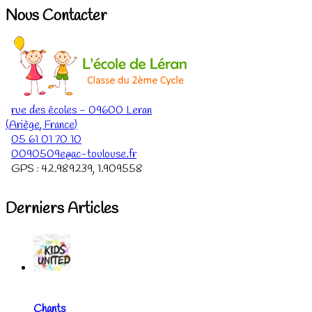
Nous Contacter
rue des écoles
-
09600
Leran
(
Ariège
,
France
)
05 61 01 70 10
0090509e@ac-toulouse.fr
GPS :
42.989239
,
1.909558
Derniers Articles
Chants