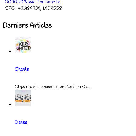
0090509e@ac-toulouse.fr
GPS :
42.989239
,
1.909558
Derniers Articles
Chants
Cliquer sur la chanson pour l’étudier : On...
Danse