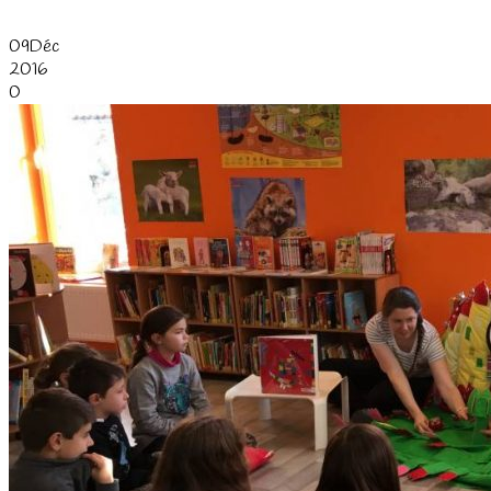
09
Déc
2016
0