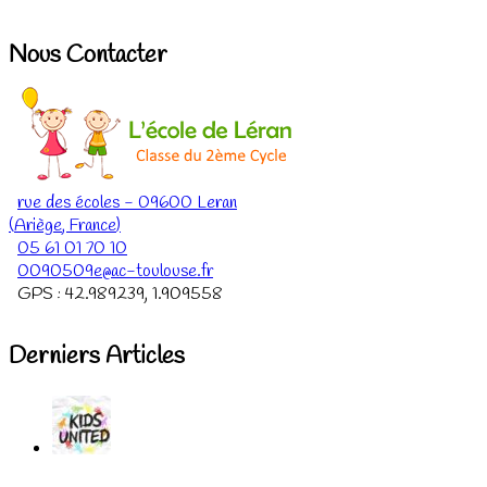
Nous Contacter
rue des écoles
-
09600
Leran
(
Ariège
,
France
)
05 61 01 70 10
0090509e@ac-toulouse.fr
GPS :
42.989239
,
1.909558
Derniers Articles