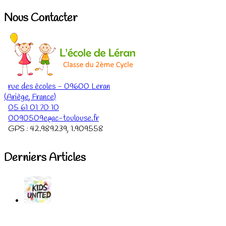
Nous Contacter
rue des écoles
-
09600
Leran
(
Ariège
,
France
)
05 61 01 70 10
0090509e@ac-toulouse.fr
GPS :
42.989239
,
1.909558
Derniers Articles