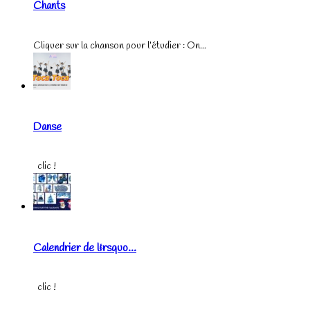
Chants
Cliquer sur la chanson pour l’étudier : On...
Danse
clic !
Calendrier de l&rsquo...
clic !