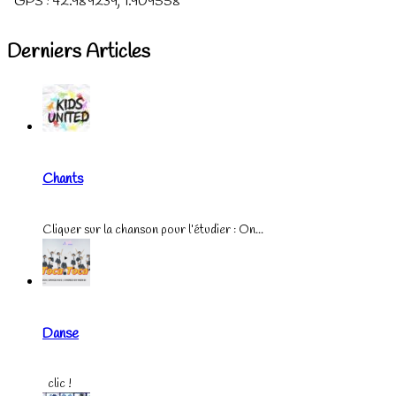
GPS :
42.989239
,
1.909558
Derniers Articles
Chants
Cliquer sur la chanson pour l’étudier : On...
Danse
clic !