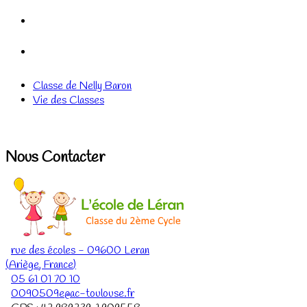
Classe de Nelly Baron
Vie des Classes
Nous Contacter
rue des écoles
-
09600
Leran
(
Ariège
,
France
)
05 61 01 70 10
0090509e@ac-toulouse.fr