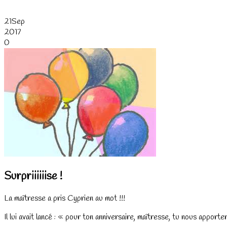
21
Sep
2017
0
Surpriiiiiise !
La maîtresse a pris Cyprien au mot !!!
Il lui avait lancé : « pour ton anniversaire, maîtresse, tu nous apport