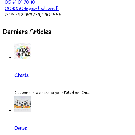
05 61 01 70 10
0090509e@ac-toulouse.fr
GPS :
42.989239
,
1.909558
Derniers Articles
Chants
Cliquer sur la chanson pour l’étudier : On...
Danse